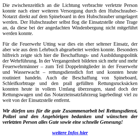
Die zwischenzeitlich an die Lichtung verbrachte verletzte Person
konnte nach einer weiteren Versorgung durch den Hubschrauber-
Notarzt direkt auf dem Spineboard in den Hubschrauber umgelagert
werden. Der Hubschrauber selbst flog die Einsatzstelle ohne Trage
an, da diese bei der angedachten Windenbergung nicht mitgeführt
werden konnte.
Für die Feuerwehr Utting war dies ein eher seltener Einsatz, der
aber wie aus dem Lehrbuch abgearbeitet werden konnte. Besonders
hilfreich zeigte sich hier die Beschaffungs- und Ausbildungspolitik
der Wehrführung. In der Vergangenheit bildeten sich mehr und mehr
Feuerwehrmänner – zum Teil Doppelmitglieder in der Feuerwehr
und Wasserwacht – rettungsdienstlich fort und konnten heute
routiniert handeln. Auch die Beschaffung von Spineboard,
Schleifkorbtrage und den prall gefüllten Rettungsrucksäcken
konnten heute in vollem Umfang überzeugen, stand doch der
Rettungswagen und das Notarzteinsatzfahrzeug lagebedingt viel zu
weit von der Einsatzstelle entfernt.
Wir dürfen uns für die gute Zusammenarbeit bei Rettungsdienst,
Polizei und den Angehörigen bedanken und wünschen der
verletzten Person alles Gute sowie eine schnelle Genesung!
weitere Infos hier