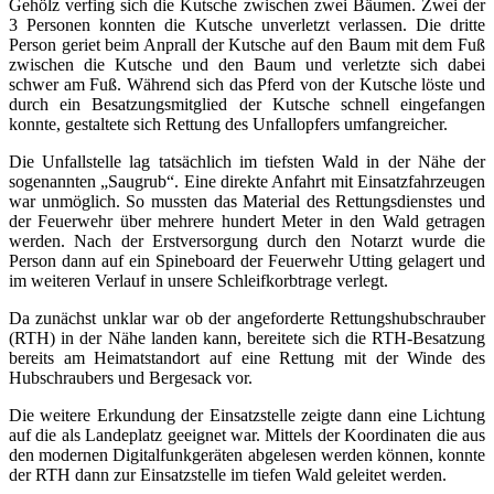
Gehölz verfing sich die Kutsche zwischen zwei Bäumen. Zwei der
3 Personen konnten die Kutsche unverletzt verlassen. Die dritte
Person geriet beim Anprall der Kutsche auf den Baum mit dem Fuß
zwischen die Kutsche und den Baum und verletzte sich dabei
schwer am Fuß. Während sich das Pferd von der Kutsche löste und
durch ein Besatzungsmitglied der Kutsche schnell eingefangen
konnte, gestaltete sich Rettung des Unfallopfers umfangreicher.
Die Unfallstelle lag tatsächlich im tiefsten Wald in der Nähe der
sogenannten „Saugrub“. Eine direkte Anfahrt mit Einsatzfahrzeugen
war unmöglich. So mussten das Material des Rettungsdienstes und
der Feuerwehr über mehrere hundert Meter in den Wald getragen
werden. Nach der Erstversorgung durch den Notarzt wurde die
Person dann auf ein Spineboard der Feuerwehr Utting gelagert und
im weiteren Verlauf in unsere Schleifkorbtrage verlegt.
Da zunächst unklar war ob der angeforderte Rettungshubschrauber
(RTH) in der Nähe landen kann, bereitete sich die RTH-Besatzung
bereits am Heimatstandort auf eine Rettung mit der Winde des
Hubschraubers und Bergesack vor.
Die weitere Erkundung der Einsatzstelle zeigte dann eine Lichtung
auf die als Landeplatz geeignet war. Mittels der Koordinaten die aus
den modernen Digitalfunkgeräten abgelesen werden können, konnte
der RTH dann zur Einsatzstelle im tiefen Wald geleitet werden.