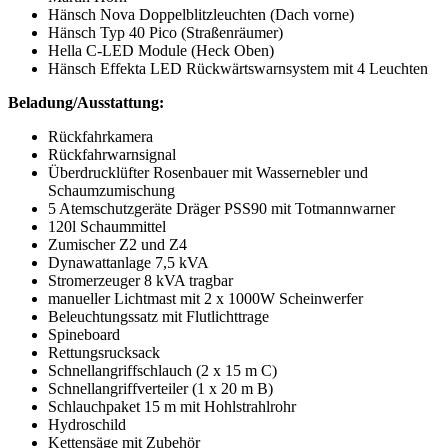
Hänsch Nova Doppelblitzleuchten (Dach vorne)
Hänsch Typ 40 Pico (Straßenräumer)
Hella C-LED Module (Heck Oben)
Hänsch Effekta LED Rückwärtswarnsystem mit 4 Leuchten
Beladung/Ausstattung:
Rückfahrkamera
Rückfahrwarnsignal
Überdrucklüfter Rosenbauer mit Wassernebler und
Schaumzumischung
5 Atemschutzgeräte Dräger PSS90 mit Totmannwarner
120l Schaummittel
Zumischer Z2 und Z4
Dynawattanlage 7,5 kVA
Stromerzeuger 8 kVA tragbar
manueller Lichtmast mit 2 x 1000W Scheinwerfer
Beleuchtungssatz mit Flutlichttrage
Spineboard
Rettungsrucksack
Schnellangriffschlauch (2 x 15 m C)
Schnellangriffverteiler (1 x 20 m B)
Schlauchpaket 15 m mit Hohlstrahlrohr
Hydroschild
Kettensäge mit Zubehör