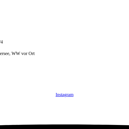
/4
mersee, WW vor Ort
Instagram