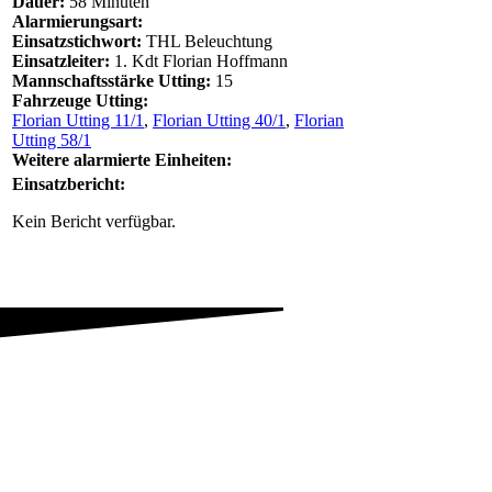
Dauer:
58 Minuten
Alarmierungsart:
Einsatzstichwort:
THL Beleuchtung
Einsatzleiter:
1. Kdt Florian Hoffmann
Mannschaftsstärke Utting:
15
Fahrzeuge Utting:
Florian Utting 11/1
,
Florian Utting 40/1
,
Florian
Utting 58/1
Weitere alarmierte Einheiten:
Einsatzbericht:
Kein Bericht verfügbar.