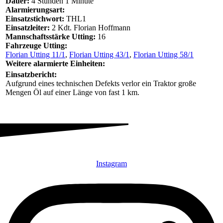
Dauer:
4 Stunden 1 Minute
Alarmierungsart:
Einsatzstichwort:
THL1
Einsatzleiter:
2 Kdt. Florian Hoffmann
Mannschaftsstärke Utting:
16
Fahrzeuge Utting:
Florian Utting 11/1
,
Florian Utting 43/1
,
Florian Utting 58/1
Weitere alarmierte Einheiten:
Einsatzbericht:
Aufgrund eines technischen Defekts verlor ein Traktor große
Mengen Öl auf einer Länge von fast 1 km.
Instagram