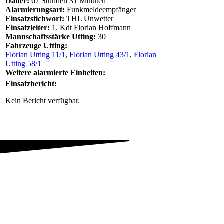
Dauer:
67 Stunden 31 Minuten
Alarmierungsart:
Funkmeldeempfänger
Einsatzstichwort:
THL Unwetter
Einsatzleiter:
1. Kdt Florian Hoffmann
Mannschaftsstärke Utting:
30
Fahrzeuge Utting:
Florian Utting 11/1
,
Florian Utting 43/1
,
Florian
Utting 58/1
Weitere alarmierte Einheiten:
Einsatzbericht:
Kein Bericht verfügbar.