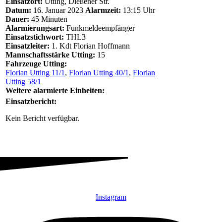
Einsatzort:
Utting, Dießener Str.
Datum:
16. Januar 2023
Alarmzeit:
13:15 Uhr
Dauer:
45 Minuten
Alarmierungsart:
Funkmeldeempfänger
Einsatzstichwort:
THL3
Einsatzleiter:
1. Kdt Florian Hoffmann
Mannschaftsstärke Utting:
15
Fahrzeuge Utting:
Florian Utting 11/1
,
Florian Utting 40/1
,
Florian
Utting 58/1
Weitere alarmierte Einheiten:
Einsatzbericht:
Kein Bericht verfügbar.
Instagram