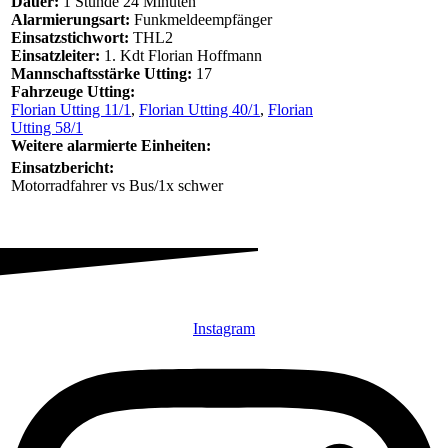
Dauer:
1 Stunde 24 Minuten
Alarmierungsart:
Funkmeldeempfänger
Einsatzstichwort:
THL2
Einsatzleiter:
1. Kdt Florian Hoffmann
Mannschaftsstärke Utting:
17
Fahrzeuge Utting:
Florian Utting 11/1
,
Florian Utting 40/1
,
Florian
Utting 58/1
Weitere alarmierte Einheiten:
Einsatzbericht:
Motorradfahrer vs Bus/1x schwer
Instagram