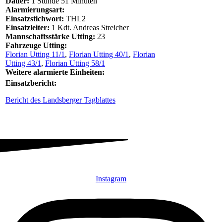
Dauer:
1 Stunde 51 Minuten
Alarmierungsart:
Einsatzstichwort:
THL2
Einsatzleiter:
1 Kdt. Andreas Streicher
Mannschaftsstärke Utting:
23
Fahrzeuge Utting:
Florian Utting 11/1
,
Florian Utting 40/1
,
Florian
Utting 43/1
,
Florian Utting 58/1
Weitere alarmierte Einheiten:
Einsatzbericht:
Bericht des Landsberger Tagblattes
Instagram