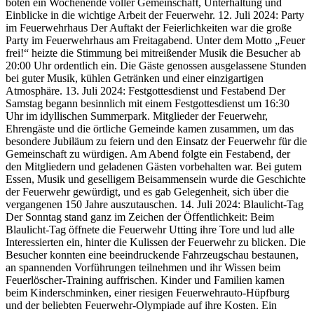
boten ein Wochenende voller Gemeinschaft, Unterhaltung und
Einblicke in die wichtige Arbeit der Feuerwehr. 12. Juli 2024: Party
im Feuerwehrhaus Der Auftakt der Feierlichkeiten war die große
Party im Feuerwehrhaus am Freitagabend. Unter dem Motto „Feuer
frei!“ heizte die Stimmung bei mitreißender Musik die Besucher ab
20:00 Uhr ordentlich ein. Die Gäste genossen ausgelassene Stunden
bei guter Musik, kühlen Getränken und einer einzigartigen
Atmosphäre. 13. Juli 2024: Festgottesdienst und Festabend Der
Samstag begann besinnlich mit einem Festgottesdienst um 16:30
Uhr im idyllischen Summerpark. Mitglieder der Feuerwehr,
Ehrengäste und die örtliche Gemeinde kamen zusammen, um das
besondere Jubiläum zu feiern und den Einsatz der Feuerwehr für die
Gemeinschaft zu würdigen. Am Abend folgte ein Festabend, der
den Mitgliedern und geladenen Gästen vorbehalten war. Bei gutem
Essen, Musik und geselligem Beisammensein wurde die Geschichte
der Feuerwehr gewürdigt, und es gab Gelegenheit, sich über die
vergangenen 150 Jahre auszutauschen. 14. Juli 2024: Blaulicht-Tag
Der Sonntag stand ganz im Zeichen der Öffentlichkeit: Beim
Blaulicht-Tag öffnete die Feuerwehr Utting ihre Tore und lud alle
Interessierten ein, hinter die Kulissen der Feuerwehr zu blicken. Die
Besucher konnten eine beeindruckende Fahrzeugschau bestaunen,
an spannenden Vorführungen teilnehmen und ihr Wissen beim
Feuerlöscher-Training auffrischen. Kinder und Familien kamen
beim Kinderschminken, einer riesigen Feuerwehrauto-Hüpfburg
und der beliebten Feuerwehr-Olympiade auf ihre Kosten. Ein