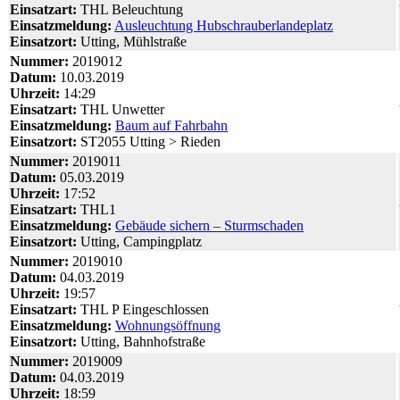
Einsatzart:
THL Beleuchtung
Einsatzmeldung:
Ausleuchtung Hubschrauberlandeplatz
Einsatzort:
Utting, Mühlstraße
Nummer:
2019012
Datum:
10.03.2019
Uhrzeit:
14:29
Einsatzart:
THL Unwetter
Einsatzmeldung:
Baum auf Fahrbahn
Einsatzort:
ST2055 Utting > Rieden
Nummer:
2019011
Datum:
05.03.2019
Uhrzeit:
17:52
Einsatzart:
THL1
Einsatzmeldung:
Gebäude sichern – Sturmschaden
Einsatzort:
Utting, Campingplatz
Nummer:
2019010
Datum:
04.03.2019
Uhrzeit:
19:57
Einsatzart:
THL P Eingeschlossen
Einsatzmeldung:
Wohnungsöffnung
Einsatzort:
Utting, Bahnhofstraße
Nummer:
2019009
Datum:
04.03.2019
Uhrzeit:
18:59