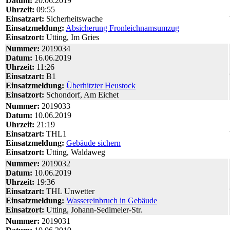
Datum:
20.06.2019
Uhrzeit:
09:55
Einsatzart:
Sicherheitswache
Einsatzmeldung:
Absicherung Fronleichnamsumzug
Einsatzort:
Utting, Im Gries
Nummer:
2019034
Datum:
16.06.2019
Uhrzeit:
11:26
Einsatzart:
B1
Einsatzmeldung:
Überhitzter Heustock
Einsatzort:
Schondorf, Am Eichet
Nummer:
2019033
Datum:
10.06.2019
Uhrzeit:
21:19
Einsatzart:
THL1
Einsatzmeldung:
Gebäude sichern
Einsatzort:
Utting, Waldaweg
Nummer:
2019032
Datum:
10.06.2019
Uhrzeit:
19:36
Einsatzart:
THL Unwetter
Einsatzmeldung:
Wassereinbruch in Gebäude
Einsatzort:
Utting, Johann-Sedlmeier-Str.
Nummer:
2019031