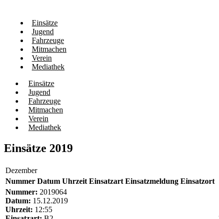
Einsätze
Jugend
Fahrzeuge
Mitmachen
Verein
Mediathek
Einsätze
Jugend
Fahrzeuge
Mitmachen
Verein
Mediathek
Einsätze 2019
Dezember
Nummer
Datum
Uhrzeit
Einsatzart
Einsatzmeldung
Einsatzort
Nummer:
2019064
Datum:
15.12.2019
Uhrzeit:
12:55
Einsatzart:
B2