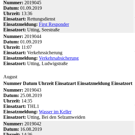
Nummer:
2019045
Datum:
01.09.2019
Uhrzeit:
13:36
Einsatzart:
Rettungsdienst
Einsatzmeldung:
First Responder
Einsatzort:
Utting, Seestraße
Nummer:
2019044
Datum:
01.09.2019
Uhrzeit:
11:07
Einsatzart:
Verkehrssicherung
Einsatzmeldung:
Verkehrsabsicherung
Einsatzort:
Utting, Ludwigstraße
August
Nummer
Datum
Uhrzeit
Einsatzart
Einsatzmeldung
Einsatzort
Nummer:
2019043
Datum:
25.08.2019
Uhrzeit:
14:35
Einsatzart:
THL1
Einsatzmeldung:
Wasser im Keller
Einsatzort:
Utting, Bei den Selzamweiden
Nummer:
2019042
Datum:
16.08.2019
Uhrzeit:
14:36