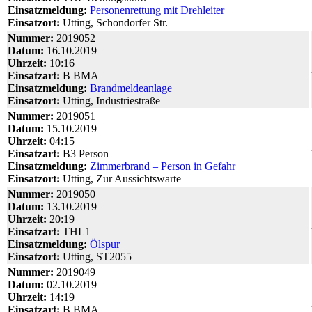
Einsatzmeldung:
Personenrettung mit Drehleiter
Einsatzort:
Utting, Schondorfer Str.
Nummer:
2019052
Datum:
16.10.2019
Uhrzeit:
10:16
Einsatzart:
B BMA
Einsatzmeldung:
Brandmeldeanlage
Einsatzort:
Utting, Industriestraße
Nummer:
2019051
Datum:
15.10.2019
Uhrzeit:
04:15
Einsatzart:
B3 Person
Einsatzmeldung:
Zimmerbrand – Person in Gefahr
Einsatzort:
Utting, Zur Aussichtswarte
Nummer:
2019050
Datum:
13.10.2019
Uhrzeit:
20:19
Einsatzart:
THL1
Einsatzmeldung:
Ölspur
Einsatzort:
Utting, ST2055
Nummer:
2019049
Datum:
02.10.2019
Uhrzeit:
14:19
Einsatzart:
B BMA