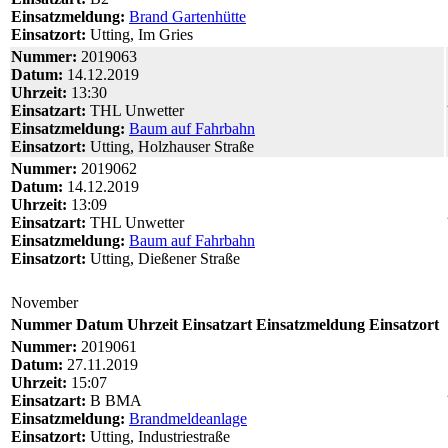
Einsatzmeldung:
Brand Gartenhütte
Einsatzort:
Utting, Im Gries
Nummer:
2019063
Datum:
14.12.2019
Uhrzeit:
13:30
Einsatzart:
THL Unwetter
Einsatzmeldung:
Baum auf Fahrbahn
Einsatzort:
Utting, Holzhauser Straße
Nummer:
2019062
Datum:
14.12.2019
Uhrzeit:
13:09
Einsatzart:
THL Unwetter
Einsatzmeldung:
Baum auf Fahrbahn
Einsatzort:
Utting, Dießener Straße
November
Nummer
Datum
Uhrzeit
Einsatzart
Einsatzmeldung
Einsatzort
Nummer:
2019061
Datum:
27.11.2019
Uhrzeit:
15:07
Einsatzart:
B BMA
Einsatzmeldung:
Brandmeldeanlage
Einsatzort:
Utting, Industriestraße