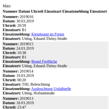
März
Nummer
Datum
Uhrzeit
Einsatzart
Einsatzmeldung
Einsatzort
Nummer:
2019016
Datum:
30.03.2019
Uhrzeit:
20:59
Einsatzart:
B1
Einsatzmeldung:
Kleinbrand im Freien
Einsatzort:
Utting, Eduard-Thöny-Straße
Nummer:
2019015
Datum:
24.03.2019
Uhrzeit:
10:38
Einsatzart:
B1
Einsatzmeldung:
Brand Freifläche
Einsatzort:
Utting, Eduard-Thöny-Straße
Nummer:
2019014
Datum:
19.03.2019
Uhrzeit:
00:20
Einsatzart:
THL Beleuchtung
Einsatzmeldung:
Ausleuchtung Unfallstelle
Einsatzort:
Utting, Hofstattstraße
Nummer:
2019013
Datum:
18.03.2019
Uhrzeit:
23:47