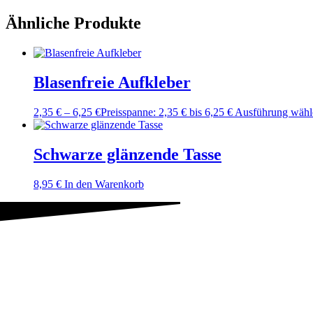
Ähnliche Produkte
Blasenfreie Aufkleber
2,35
€
–
6,25
€
Preisspanne: 2,35 € bis 6,25 €
Ausführung wähl
Schwarze glänzende Tasse
8,95
€
In den Warenkorb