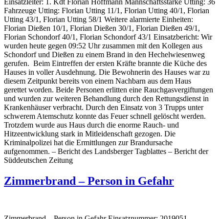
Einsatzleiter: 1. Kdt Florian Hoffmann Mannschaftsstärke Utting: 36
Fahrzeuge Utting: Florian Utting 11/1, Florian Utting 40/1, Florian
Utting 43/1, Florian Utting 58/1 Weitere alarmierte Einheiten:
Florian Dießen 10/1, Florian Dießen 30/1, Florian Dießen 49/1,
Florian Schondorf 40/1, Florian Schondorf 43/1 Einsatzbericht: Wir
wurden heute gegen 09:52 Uhr zusammen mit den Kollegen aus
Schondorf und Dießen zu einem Brand in den Hechelwiesenweg
gerufen. Beim Eintreffen der ersten Kräfte brannte die Küche des
Hauses in voller Ausdehnung. Die Bewohnerin des Hauses war zu
diesem Zeitpunkt bereits von einem Nachbarn aus dem Haus
gerettet worden. Beide Personen erlitten eine Rauchgasvergiftungen
und wurden zur weiteren Behandlung durch den Rettungsdienst in
Krankenhäuser verbracht. Durch den Einsatz von 3 Trupps unter
schwerem Atemschutz konnte das Feuer schnell gelöscht werden.
Trotzdem wurde aus Haus durch die enorme Rauch- und
Hitzeentwicklung stark in Mitleidenschaft gezogen. Die
Kriminalpolizei hat die Ermittlungen zur Brandursache
aufgenommen. – Bericht des Landsberger Tagblattes – Bericht der
Süddeutschen Zeitung
Zimmerbrand – Person in Gefahr
Zimmerbrand – Person in Gefahr Einsatznummer: 2019051