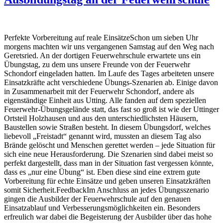
Perfekte Vorbereitung auf reale EinsätzeSchon um sieben Uhr
morgens machten wir uns vergangenen Samstag auf den Weg nach
Geretsried. An der dortigen Feuerwehrschule erwartete uns ein
Übungstag, zu dem uns unsere Freunde von der Feuerwehr
Schondorf eingeladen hatten. Im Laufe des Tages arbeiteten unsere
Einsatzkräfte acht verschiedene Übungs-Szenarien ab. Einige davon
in Zusammenarbeit mit der Feuerwehr Schondorf, andere als
eigenständige Einheit aus Utting. Alle fanden auf dem speziellen
Feuerwehr-Übungsgelände statt, das fast so groß ist wie der Uttinger
Ortsteil Holzhausen und aus den unterschiedlichsten Häusern,
Baustellen sowie Straßen besteht. In diesem Übungsdorf, welches
liebevoll „Freistadt“ genannt wird, mussten an diesem Tag also
Brände gelöscht und Menschen gerettet werden – jede Situation für
sich eine neue Herausforderung. Die Szenarien sind dabei meist so
perfekt dargestellt, dass man in der Situation fast vergessen könnte,
dass es „nur eine Übung“ ist. Eben diese sind eine extrem gute
Vorbereitung für echte Einsätze und geben unseren Einsatzkräften
somit Sicherheit.FeedbackIm Anschluss an jedes Übungsszenario
gingen die Ausbilder der Feuerwehrschule auf den genauen
Einsatzablauf und Verbesserungsmöglichkeiten ein. Besonders
erfreulich war dabei die Begeisterung der Ausbilder über das hohe