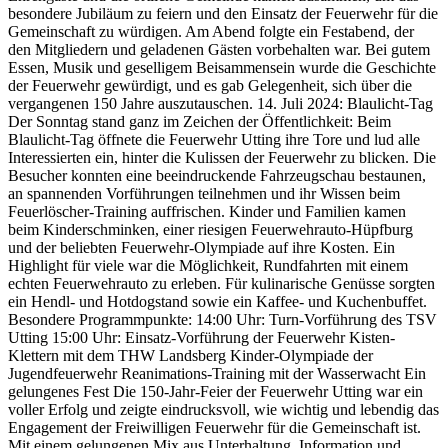
besondere Jubiläum zu feiern und den Einsatz der Feuerwehr für die
Gemeinschaft zu würdigen. Am Abend folgte ein Festabend, der
den Mitgliedern und geladenen Gästen vorbehalten war. Bei gutem
Essen, Musik und geselligem Beisammensein wurde die Geschichte
der Feuerwehr gewürdigt, und es gab Gelegenheit, sich über die
vergangenen 150 Jahre auszutauschen. 14. Juli 2024: Blaulicht-Tag
Der Sonntag stand ganz im Zeichen der Öffentlichkeit: Beim
Blaulicht-Tag öffnete die Feuerwehr Utting ihre Tore und lud alle
Interessierten ein, hinter die Kulissen der Feuerwehr zu blicken. Die
Besucher konnten eine beeindruckende Fahrzeugschau bestaunen,
an spannenden Vorführungen teilnehmen und ihr Wissen beim
Feuerlöscher-Training auffrischen. Kinder und Familien kamen
beim Kinderschminken, einer riesigen Feuerwehrauto-Hüpfburg
und der beliebten Feuerwehr-Olympiade auf ihre Kosten. Ein
Highlight für viele war die Möglichkeit, Rundfahrten mit einem
echten Feuerwehrauto zu erleben. Für kulinarische Genüsse sorgten
ein Hendl- und Hotdogstand sowie ein Kaffee- und Kuchenbuffet.
Besondere Programmpunkte: 14:00 Uhr: Turn-Vorführung des TSV
Utting 15:00 Uhr: Einsatz-Vorführung der Feuerwehr Kisten-
Klettern mit dem THW Landsberg Kinder-Olympiade der
Jugendfeuerwehr Reanimations-Training mit der Wasserwacht Ein
gelungenes Fest Die 150-Jahr-Feier der Feuerwehr Utting war ein
voller Erfolg und zeigte eindrucksvoll, wie wichtig und lebendig das
Engagement der Freiwilligen Feuerwehr für die Gemeinschaft ist.
Mit einem gelungenen Mix aus Unterhaltung, Information und