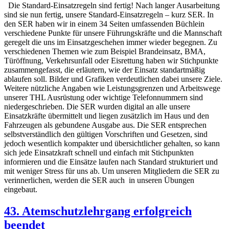
Die Standard-Einsatzregeln sind fertig! Nach langer Ausarbeitung
sind sie nun fertig, unsere Standard-Einsatzregeln – kurz SER. In
den SER haben wir in einem 34 Seiten umfassenden Büchlein
verschiedene Punkte für unsere Führungskräfte und die Mannschaft
geregelt die uns im Einsatzgeschehen immer wieder begegnen. Zu
verschiedenen Themen wie zum Beispiel Brandeinsatz, BMA,
Türöffnung, Verkehrsunfall oder Eisrettung haben wir Stichpunkte
zusammengefasst, die erläutern, wie der Einsatz standartmäßig
ablaufen soll. Bilder und Grafiken verdeutlichen dabei unsere Ziele.
Weitere nützliche Angaben wie Leistungsgrenzen und Arbeitswege
unserer THL Ausrüstung oder wichtige Telefonnummern sind
niedergeschrieben. Die SER wurden digital an alle unsere
Einsatzkräfte übermittelt und liegen zusätzlich im Haus und den
Fahrzeugen als gebundene Ausgabe aus. Die SER entsprechen
selbstverständlich den gültigen Vorschriften und Gesetzen, sind
jedoch wesentlich kompakter und übersichtlicher gehalten, so kann
sich jede Einsatzkraft schnell und einfach mit Stichpunkten
informieren und die Einsätze laufen nach Standard strukturiert und
mit weniger Stress für uns ab. Um unseren Mitgliedern die SER zu
verinnerlichen, werden die SER auch in unseren Übungen
eingebaut.
43. Atemschutzlehrgang erfolgreich
beendet