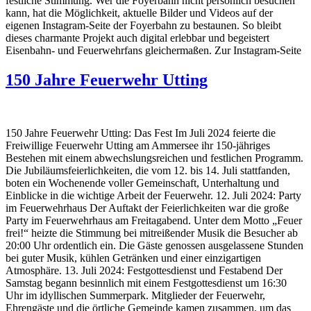
festliche Stimmung. Wer die Foyerbahn nicht persönlich besuchen
kann, hat die Möglichkeit, aktuelle Bilder und Videos auf der
eigenen Instagram-Seite der Foyerbahn zu bestaunen. So bleibt
dieses charmante Projekt auch digital erlebbar und begeistert
Eisenbahn- und Feuerwehrfans gleichermaßen. Zur Instagram-Seite
150 Jahre Feuerwehr Utting
150 Jahre Feuerwehr Utting: Das Fest Im Juli 2024 feierte die
Freiwillige Feuerwehr Utting am Ammersee ihr 150-jähriges
Bestehen mit einem abwechslungsreichen und festlichen Programm.
Die Jubiläumsfeierlichkeiten, die vom 12. bis 14. Juli stattfanden,
boten ein Wochenende voller Gemeinschaft, Unterhaltung und
Einblicke in die wichtige Arbeit der Feuerwehr. 12. Juli 2024: Party
im Feuerwehrhaus Der Auftakt der Feierlichkeiten war die große
Party im Feuerwehrhaus am Freitagabend. Unter dem Motto „Feuer
frei!“ heizte die Stimmung bei mitreißender Musik die Besucher ab
20:00 Uhr ordentlich ein. Die Gäste genossen ausgelassene Stunden
bei guter Musik, kühlen Getränken und einer einzigartigen
Atmosphäre. 13. Juli 2024: Festgottesdienst und Festabend Der
Samstag begann besinnlich mit einem Festgottesdienst um 16:30
Uhr im idyllischen Summerpark. Mitglieder der Feuerwehr,
Ehrengäste und die örtliche Gemeinde kamen zusammen, um das