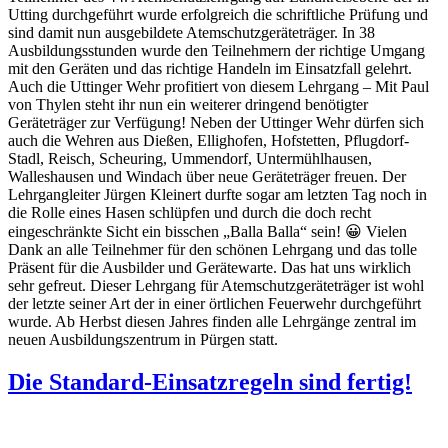
Utting durchgeführt wurde erfolgreich die schriftliche Prüfung und
sind damit nun ausgebildete Atemschutzgeräteträger. In 38
Ausbildungsstunden wurde den Teilnehmern der richtige Umgang
mit den Geräten und das richtige Handeln im Einsatzfall gelehrt.
Auch die Uttinger Wehr profitiert von diesem Lehrgang – Mit Paul
von Thylen steht ihr nun ein weiterer dringend benötigter
Geräteträger zur Verfügung! Neben der Uttinger Wehr dürfen sich
auch die Wehren aus Dießen, Ellighofen, Hofstetten, Pflugdorf-
Stadl, Reisch, Scheuring, Ummendorf, Untermühlhausen,
Walleshausen und Windach über neue Geräteträger freuen. Der
Lehrgangleiter Jürgen Kleinert durfte sogar am letzten Tag noch in
die Rolle eines Hasen schlüpfen und durch die doch recht
eingeschränkte Sicht ein bisschen „Balla Balla“ sein! 😀 Vielen
Dank an alle Teilnehmer für den schönen Lehrgang und das tolle
Präsent für die Ausbilder und Gerätewarte. Das hat uns wirklich
sehr gefreut. Dieser Lehrgang für Atemschutzgeräteträger ist wohl
der letzte seiner Art der in einer örtlichen Feuerwehr durchgeführt
wurde. Ab Herbst diesen Jahres finden alle Lehrgänge zentral im
neuen Ausbildungszentrum in Pürgen statt.
Die Standard-Einsatzregeln sind fertig!