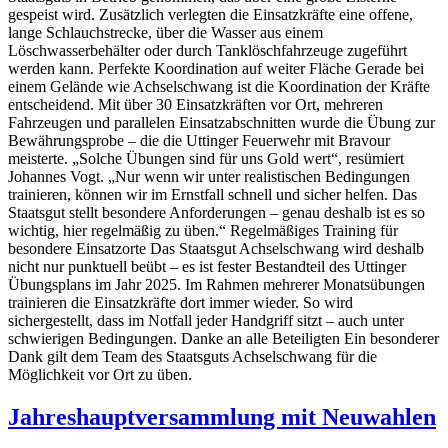
gespeist wird. Zusätzlich verlegten die Einsatzkräfte eine offene,
lange Schlauchstrecke, über die Wasser aus einem
Löschwasserbehälter oder durch Tanklöschfahrzeuge zugeführt
werden kann. Perfekte Koordination auf weiter Fläche Gerade bei
einem Gelände wie Achselschwang ist die Koordination der Kräfte
entscheidend. Mit über 30 Einsatzkräften vor Ort, mehreren
Fahrzeugen und parallelen Einsatzabschnitten wurde die Übung zur
Bewährungsprobe – die die Uttinger Feuerwehr mit Bravour
meisterte. „Solche Übungen sind für uns Gold wert“, resümiert
Johannes Vogt. „Nur wenn wir unter realistischen Bedingungen
trainieren, können wir im Ernstfall schnell und sicher helfen. Das
Staatsgut stellt besondere Anforderungen – genau deshalb ist es so
wichtig, hier regelmäßig zu üben.“ Regelmäßiges Training für
besondere Einsatzorte Das Staatsgut Achselschwang wird deshalb
nicht nur punktuell beübt – es ist fester Bestandteil des Uttinger
Übungsplans im Jahr 2025. Im Rahmen mehrerer Monatsübungen
trainieren die Einsatzkräfte dort immer wieder. So wird
sichergestellt, dass im Notfall jeder Handgriff sitzt – auch unter
schwierigen Bedingungen. Danke an alle Beteiligten Ein besonderer
Dank gilt dem Team des Staatsguts Achselschwang für die
Möglichkeit vor Ort zu üben.
Jahreshauptversammlung mit Neuwahlen