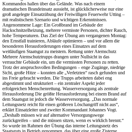
Kommandos hallen über das Gelände. Was nach einem
dramatischen Brandeinsatz aussieht, ist glücklicherweise nur eine
groß angelegte Einsatzübung der Freiwilligen Feuerwehr Utting –
mit realistischem Szenario und wichtigen Erkenntnissen.
Angenommene Lage: Ein Großbrand im Gebäude der
Hackschnitzelheizung, mehrere vermisste Personen, dichter Rauch,
hohe Temperaturen. Das Ziel der Übung am vergangenen Montag:
den Ernstfall trainieren, Abläufe optimieren – und vor allem die
besonderen Herausforderungen eines Einsatzes auf dem
weitläufigen Staatsgut zu meistern. Rettung unter Atemschutz
Mehrere Atemschutztrupps drangen unter Nullsicht in das
verrauchte Gebäude ein, um die vermissten Personen zu retten.
Trotz der anspruchsvollen Bedingungen – enge Zugänge, niedrige
Sicht, große Hitze – konnten alle „Verletzten“ rasch gefunden und
ins Freie gebracht werden. Die Trupps arbeiteten dabei eng
abgestimmt und strukturiert – ein zentraler Aspekt jeder
erfolgreichen Menschenrettung. Wasserversorgung als zentrale
Herausforderung Die größte Herausforderung bei einem Brand auf
dem Staatsgut ist jedoch die Wasserversorgung. „Das normale
Leitungsnetz reicht für einen größeren Löschangriff nicht aus“,
erklärt Einsatzleiter und zweiter Kommandant Johannes Vogt.
„Deshalb müssen wir auf alternative Versorgungswege
zurückgreifen – und die müssen sitzen, wenn es wirklich brennt.“
So wurde im Rahmen der Übung das interne Leitungsnetz des
Staatsguts in Betrieb genommen, das über eine große Zisterne