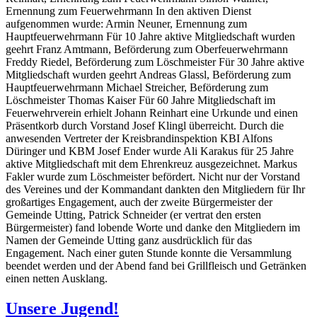
Ernennung zum Feuerwehrmann In den aktiven Dienst
aufgenommen wurde: Armin Neuner, Ernennung zum
Hauptfeuerwehrmann Für 10 Jahre aktive Mitgliedschaft wurden
geehrt Franz Amtmann, Beförderung zum Oberfeuerwehrmann
Freddy Riedel, Beförderung zum Löschmeister Für 30 Jahre aktive
Mitgliedschaft wurden geehrt Andreas Glassl, Beförderung zum
Hauptfeuerwehrmann Michael Streicher, Beförderung zum
Löschmeister Thomas Kaiser Für 60 Jahre Mitgliedschaft im
Feuerwehrverein erhielt Johann Reinhart eine Urkunde und einen
Präsentkorb durch Vorstand Josef Klingl überreicht. Durch die
anwesenden Vertreter der Kreisbrandinspektion KBI Alfons
Düringer und KBM Josef Ender wurde Ali Karakus für 25 Jahre
aktive Mitgliedschaft mit dem Ehrenkreuz ausgezeichnet. Markus
Fakler wurde zum Löschmeister befördert. Nicht nur der Vorstand
des Vereines und der Kommandant dankten den Mitgliedern für Ihr
großartiges Engagement, auch der zweite Bürgermeister der
Gemeinde Utting, Patrick Schneider (er vertrat den ersten
Bürgermeister) fand lobende Worte und danke den Mitgliedern im
Namen der Gemeinde Utting ganz ausdrücklich für das
Engagement. Nach einer guten Stunde konnte die Versammlung
beendet werden und der Abend fand bei Grillfleisch und Getränken
einen netten Ausklang.
Unsere Jugend!